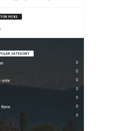
ITOR PICKS
PULAR CATEGORY
0
्षा
0
0
 प्रदेश
0
0
0
ण विकास
0