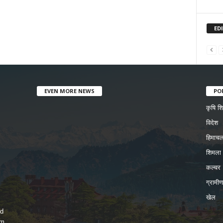
ED
EVEN MORE NEWS
PO
कृषि शिक
विदेश
हिमाचल
शिमला
कल्चर
ग्रामी
खेल
nd
rm