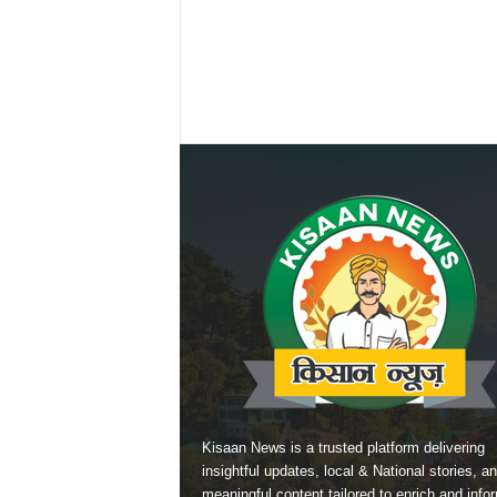
Kisaan News is a trusted platform delivering
insightful updates, local & National stories, a
meaningful content tailored to enrich and info