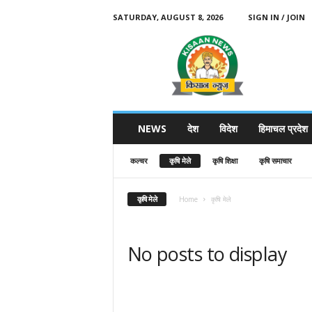
SATURDAY, AUGUST 8, 2026
SIGN IN / JOIN
K
i
s
a
a
n
N
NEWS
देश
विदेश
हिमाचल प्रदेश
e
w
कल्चर
कृषि मेले
कृषि शिक्षा
कृषि समाचार
s
कृषि मेले
Home
कृषि मेले
No posts to display